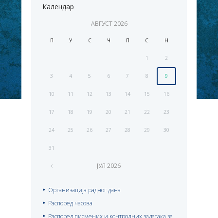
Календар
АВГУСТ
2026
П
У
С
Ч
П
С
Н
1
2
3
4
5
6
7
8
9
10
11
12
13
14
15
16
17
18
19
20
21
22
23
24
25
26
27
28
29
30
31
ЈУЛ
2026
Организација радног дана
Распоред часова
Распоред писмених и контролних задатака за