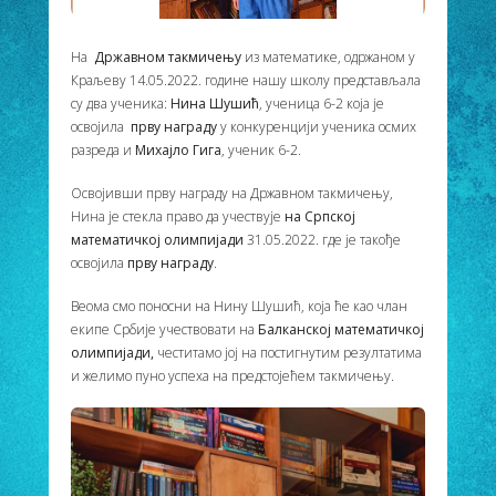
На
Државном такмичењу
из математике, одржаном у
Краљеву 14.05.2022. године нашу школу представљала
су два ученика:
Нина Шушић
, ученица 6-2 која је
освојила
прву награду
у конкуренцији ученика осмих
разреда и
Михајло Гига
, ученик 6-2.
Освојивши прву награду на Државном такмичењу,
Нина је стекла право да учествује
на Српској
математичкој олимпијади
31.05.2022. где је такође
освојила
прву награду
.
Веома смо поносни на Нину Шушић, која ће као члан
екипе Србије учествовати на
Балканској математичкој
олимпијади,
честитамо јој на постигнутим резултатима
и желимо пуно успеха на предстојећем такмичењу.