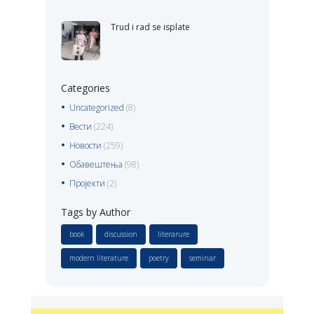
Trud i rad se isplate
Categories
Uncategorized
(8)
Вести
(224)
Новости
(259)
Обавештења
(98)
Пројекти
(2)
Tags by Author
book
discussion
literarure
modern literature
poetry
seminar