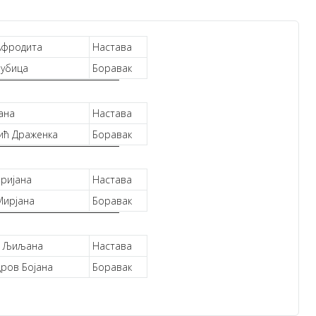
Афродита
Настава
убица
Боравак
јана
Настава
ић Драженка
Боравак
аријана
Настава
Мирјана
Боравак
ћ Љиљана
Настава
дров Бојана
Боравак