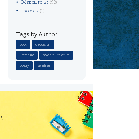
Обавештења
(98)
Пројекти
(2)
Tags by Author
book
discussion
literarure
modern literature
poetry
seminar
ад