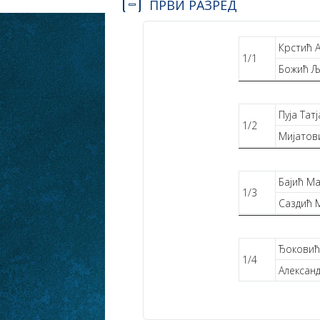
ПРВИ РАЗРЕД
Крстић 
1/1
Божић Љ
Пуја Тат
1/2
Мијатов
Бајић М
1/3
Саздић 
Ђокови
1/4
Алексан