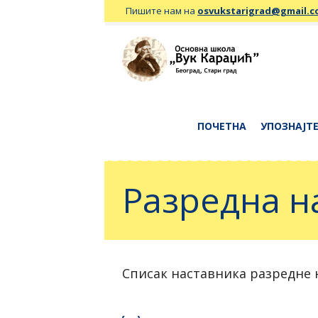
Пишите нам на
osvukstarigrad@gmail.
ПОЧЕТНА
УПОЗНАЈТЕ
Разредна н
Списак наставника разредне н