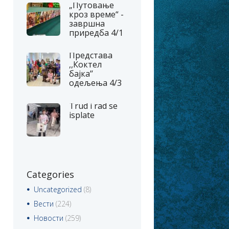
„Путовање
кроз време“ -
завршна
приредба 4/1
Представа
,,Коктел
бајка’’
одељења 4/3
Trud i rad se
isplate
Categories
Uncategorized
(8)
Вести
(224)
Новости
(259)