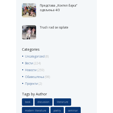
Представа ,,Коктел бајка’’
одељења 4/3
Trud i rad se isplate
Categories
Uncategorized
(8)
Вести
(224)
Новости
(259)
Обавештења
(98)
Пројекти
(2)
Tags by Author
book
discussion
literarure
modern literature
poetry
seminar