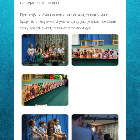
на године које пролазе.
Приредба је била испуњена смехом, емоцијама и
бројним аплаузима, а ученици су још једном показали
своју креативност, таленат и тимски дух.