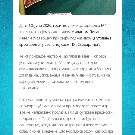
Дана
10. јуна 2026. године
, ученици одељења
IV
-1
,
заједно са својом учитељицом
Миланом Пиваш
,
извели су завршну приредбу под називом
„Путовање
кроз време“ у свечаној сали ПУ „Скадарлија“.
Текст приредбе настао је као плод заједничког рада
ученика и учитељице. Ученици су га вредно
осмишљавали и припремали, инспирисани бројним
догађајима, успоменама и занимљивим ситуацијама
које су обележиле њихово четворогодишње
школовање.
Кроз маштовито путовање кроз различите временске
периоде, публика је имала прилику да се подсети да
време непрестано пролази, али да су праве вредности
непролазне. Пријатељство, доброта, међусобно
поштовање, заједништво, искреност и лепе успомене
остају оно највредније што носимо са собом, без обзира