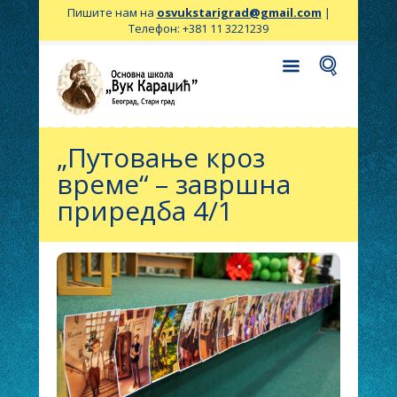
Пишите нам на
osvukstarigrad@gmail.com
|
Телефон: +381 11 3221239
„Путовање кроз
време“ – завршна
приредба 4/1