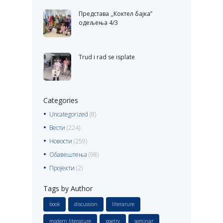
Представа ,,Коктел бајка’’
одељења 4/3
Trud i rad se isplate
Categories
Uncategorized
(8)
Вести
(224)
Новости
(259)
Обавештења
(98)
Пројекти
(2)
Tags by Author
book
discussion
literarure
modern literature
poetry
seminar