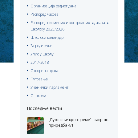
Организација радног дана
Распоред часова
Распоред писмених и контролних задатака за
школску 2025/2026.
Школски календар
За родитеље
Упис у школу
2017-2018
Отворена врата
Путовања
Ученички парламент
О школи
Последње вести
„Путовање кроз време“ - завршна
приредба 4/1