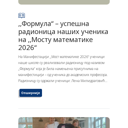
,,Формула“ – успешна
радионица наших ученика
на ,,Мосту математике
2026“
На Манифестацији ,,Мост математике 2026“ ученици
наше школе су реализовали радионицу под називом
„Формула“ која је била намењена присутнима на
манифестицији – од ученика до академских професора.
Радионицу су одржали ученици: Лена Милидраговић...
Опширније