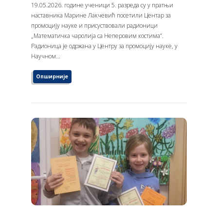
19.05.2026. године ученици 5. разреда су у пратњи
наставника Марине Лакчевић посетили Центар за
промоцију науке и присуствовали радионици
„Математичка чаролија са Неперовим костима”.
Радионица је одржана у Центру за промоцију науке, у
Научном...
Опширније