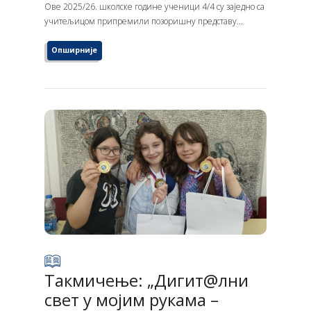
Ове 2025/26. школске године ученици 4/4 су заједно са
учитељицом припремили позоришну представу...
Опширније
Такмичење: „Дигит@лни
свет у мојим рукама –