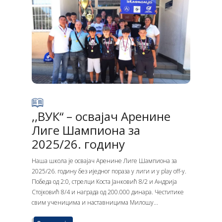
,,ВУК“ – освајач Аренине
Лиге Шампиона за
2025/26. годину
Наша школа је освајач Аренине Лиге Шампиона за
2025/26. годину без иједног пораза у лиги и у play off-у.
Победа од 2:0, стрелци Коста Јанковић 8/2 и Андрија
Стојковић 8/4 и награда од 200.000 динара. Честитике
свим ученицима и наставницима Милошу...