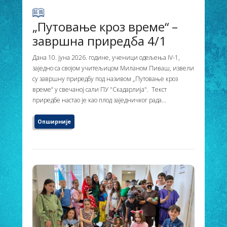
„Путовање кроз време“ –
завршна приредба 4/1
Дана 10. јуна 2026. године, ученици одељења IV-1,
заједно са својом учитељицом Миланом Пиваш, извели
су завршну приредбу под називом „Путовање кроз
време“ у свечаној сали ПУ "Скадарлија". Текст
приредбе настао је као плод заједничког рада...
Опширније