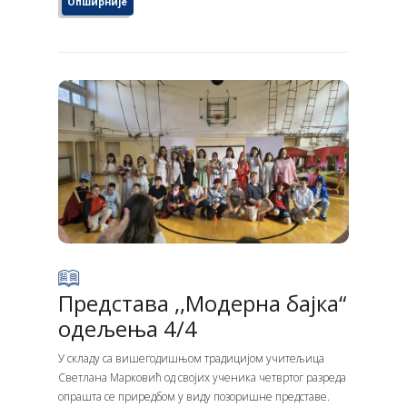
Опширније
Представа ,,Модерна бајка“
одељења 4/4
У складу са вишегодишњом традицијом учитељица
Светлана Марковић од својих ученика четвртог разреда
опрашта се приредбом у виду позоришне представе.