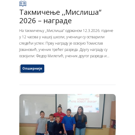
Такмичење ,,Мислиша“
2026 – награде
На такмичењу „Мислиша“ одржаном 12.3.2026. године
у 12 часова у нашој школи, ученици су остварили
следећи успех: Прву награду је освојио Томислав
Јовановић, ученик трећег разреда. Другу награду су
освојили: Федор Милетић, ученик другог разреда и...
Опширније