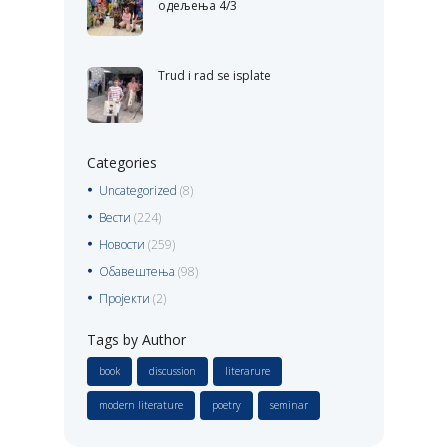
одељења 4/3
Trud i rad se isplate
Categories
Uncategorized
(8)
Вести
(224)
Новости
(259)
Обавештења
(98)
Пројекти
(2)
Tags by Author
book
discussion
literarure
modern literature
poetry
seminar