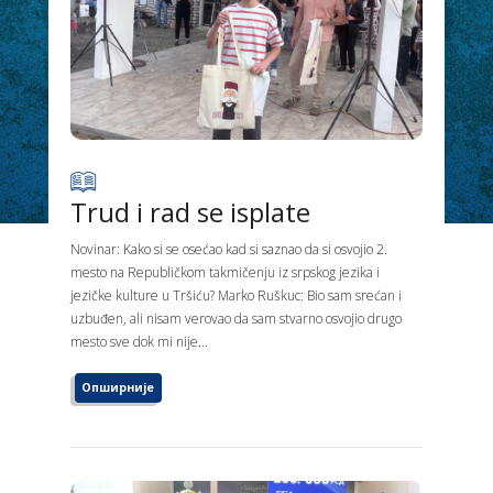
Trud i rad se isplate
Novinar: Kako si se osećao kad si saznao da si osvojio 2.
mesto na Republičkom takmičenju iz srpskog jezika i
jezičke kulture u Tršiću? Marko Ruškuc: Bio sam srećan i
uzbuđen, ali nisam verovao da sam stvarno osvojio drugo
mesto sve dok mi nije...
Опширније