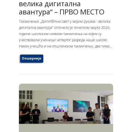
велика дигитална
авантура“ – ПРВО МЕСТО
Такмичење „Дигит@лни свет у мојим рукама - велика
дигитална авантура“ отпочело је почетком марта 2026.
године школским нивоом такмичења на којем су
учествовали ученици четвртог разреда наше школе.
Након учешћа и на општинском такмичењу, два тима...
Опширније