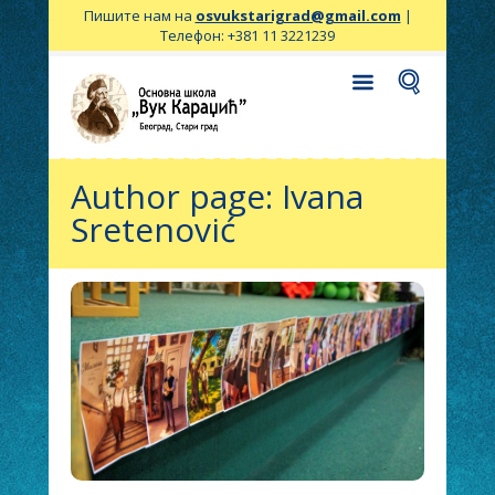
Пишите нам на
osvukstarigrad@gmail.com
|
Телефон: +381 11 3221239
Author page: Ivana
Sretenović