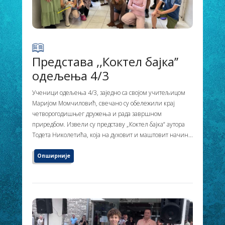
Представа ,,Коктел бајка’’
одељења 4/3
Ученици одељења 4/3, заједно са својом учитељицом
Маријом Момчиловић, свечано су обележили крај
четворогодишњег дружења и рада завршном
приредбом. Извели су представу „Коктел бајка“ аутора
Тодета Николетића, која на духовит и маштовит начин...
Опширније