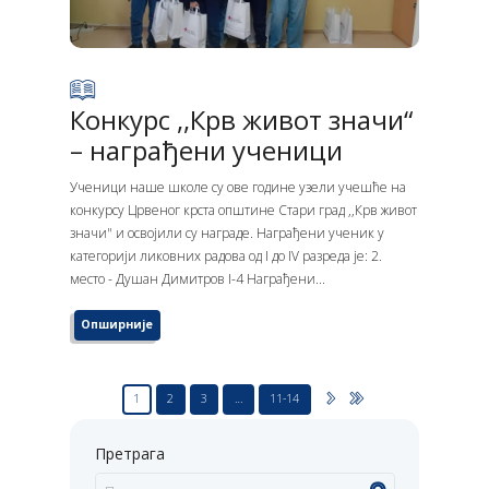
Конкурс ,,Крв живот значи“
– награђени ученици
Ученици наше школе су ове године узели учешће на
конкурсу Црвеног крста општине Стари град ,,Крв живот
значи" и освојили су награде. Награђени ученик у
категорији ликовних радова од I до IV разреда је: 2.
место - Душан Димитров I-4 Награђени...
Опширније
1
2
3
…
11-14
Претрага