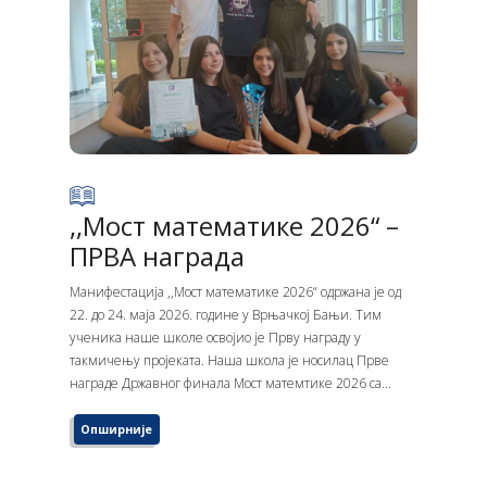
,,Мост математике 2026“ –
ПРВА награда
Манифестација ,,Мост математике 2026“ одржана је од
22. до 24. маја 2026. године у Врњачкој Бањи. Тим
ученика наше школе освојио је Прву награду у
такмичењу пројеката. Наша школа је носилац Прве
награде Државног финала Мост матемтике 2026 са...
Опширније