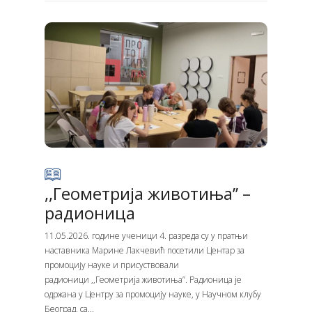
,,Геометрија животиња’’ –
радионицa
11.05.2026. године ученици 4. разреда су у пратњи
наставника Марине Лакчевић посетили Центар за
промоцију науке и присуствовали
радионици ,,Геометрија животиња’’. Радионица је
одржана у Центру за промоцију науке, у Научном клубу
Београд, са...