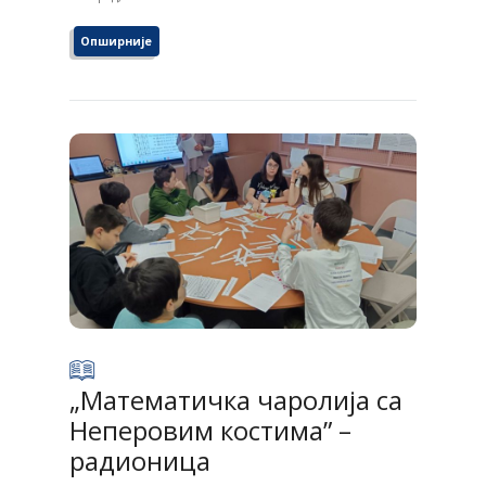
Опширније
„Математичка чаролија са
Неперовим костима” –
радионицa