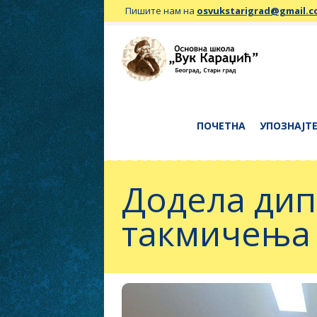
Пишите нам на
osvukstarigrad@gmail.
ПОЧЕТНА
УПОЗНАЈТЕ
Додела дип
такмичења 