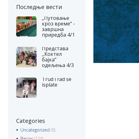
Последње вести
„Путовање
кроз време“ -
завршна
приредба 4/1
Представа
,,Коктел
бајка’’
одељења 4/3
Trud i rad se
isplate
Categories
Uncategorized
(8)
Вести
(224)