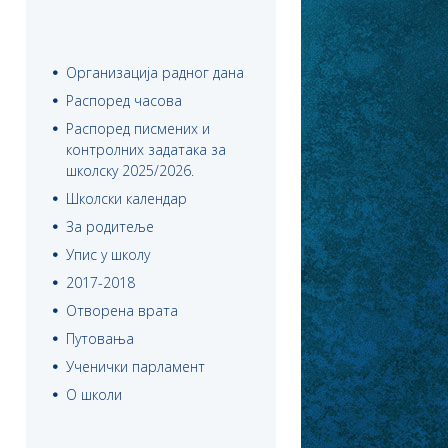
Организација радног дана
Распоред часова
Распоред писмених и
контролних задатака за
школску 2025/2026.
Школски календар
За родитеље
Упис у школу
2017-2018
Отворена врата
Путовања
Ученички парламент
О школи