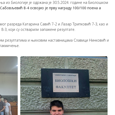
а из биологије је одржана је 30.5.2024. године на Биолошком
Сабовљевић 8-4 освојио је прву награду 100/100 поена a
мог разреда Катарина Савић 7-2 и Лазар Трипковић 7-3, као и
8-3, који су остварили запажене резултате.
им резултатима и њиховим наставницама Славици Нинковић и
 такмичење.