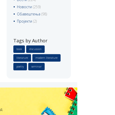
Новости
(259)
Обавештења
(98)
Пројекти
(2)
Tags by Author
book
discussion
literarure
modern literature
poetry
seminar
ад