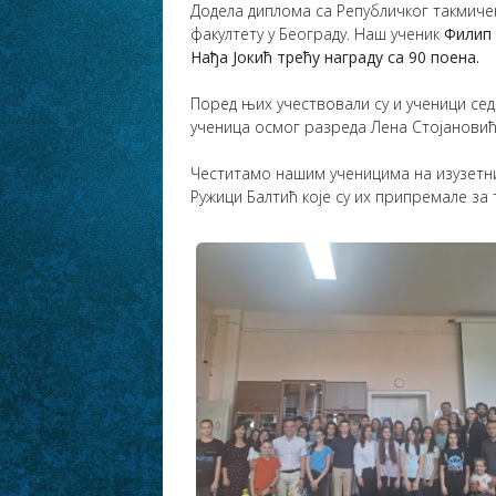
Додела диплома са Републичког такмичењ
факултету у Београду. Наш ученик
Филип 
Нађа Јокић трећу награду са 90 поена.
Поред њих учествовали су и ученици сед
ученица осмог разреда Лена Стојановић 
Честитамо нашим ученицима на изузетн
Ружици Балтић које су их припремале за