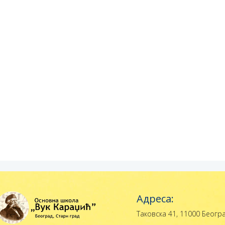
Адреса:
Таковска 41, 11000 Беогр