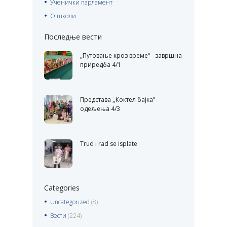
Ученички парламент
О школи
Последње вести
„Путовање кроз време“ - завршна
приредба 4/1
Представа ,,Коктел бајка’’
одељења 4/3
Trud i rad se isplate
Categories
Uncategorized
(8)
Вести
(224)