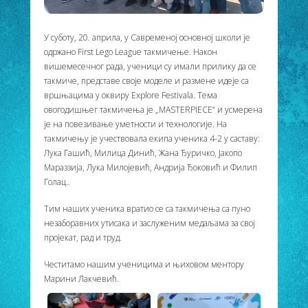
У суботу, 20. априла, у Савременој основној школи је
одржано First Lego League такмичење.
Након
вишемесечног рада, ученици су имали прилику да се
такмиче, представе своје моделе и размене идеје са
вршњацима у оквиру Explore Festivalа. Тема
овогодишњег такмичења је „MASTERPIECE“ и усмерена
је на повезивање уметности и технологије. На
такмичењу је учествовала екипа ученика 4-2 у саставу:
Лука Гашић, Милица Динић, Жана Ђуричко, Јакопо
Мараззија, Лука Милојевић, Андрија Ђоковић и Филип
Голац..
Тим наших ученика вратио се са такмичења са пуно
незаборавних утисака и заслуженим медаљама за свој
пројекат, рад и труд.
Честитамо нашим ученицима и њиховом ментору
Марини Лакчевић.