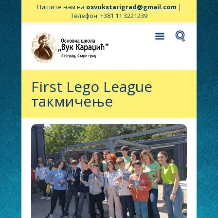
Пишите нам на
osvukstarigrad@gmail.com
|
Телефон: +381 11 3221239
First Lego League
такмичење