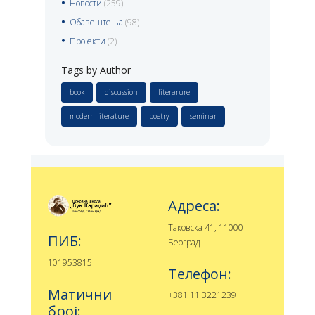
Новости
(259)
Обавештења
(98)
Пројекти
(2)
Tags by Author
book
discussion
literarure
modern literature
poetry
seminar
Адреса:
Таковска 41, 11000
ПИБ:
Београд
101953815
Телефон:
Матични
+381 11 3221239
број: