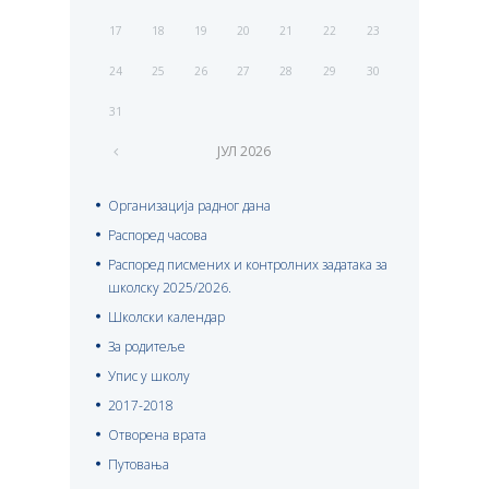
17
18
19
20
21
22
23
24
25
26
27
28
29
30
31
ЈУЛ
2026
Организација радног дана
Распоред часова
Распоред писмених и контролних задатака за
школску 2025/2026.
Школски календар
За родитеље
Упис у школу
2017-2018
Отворена врата
Путовања