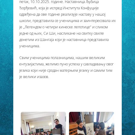
петак, 10.10.2025. године. Наставница Љубица
Ђорђевић, која је испред Института Конфуције
одређена да ове године реализује наставу у нашој
школи, представила се ученицима и заинтересовала их
је „Легендом о четири кинеске лепотице“ и сликом
једне од њих, Си Ши, насликане на свитку свиле
донетим из Шангаја који је наставница представила
ученицима.
Свим ученицима полазницима, нашим великим
ентузијастима, желимо пуно успеха у савладавању овог
језика који није сродан матерњем језику и самим тим
је велики изазов.