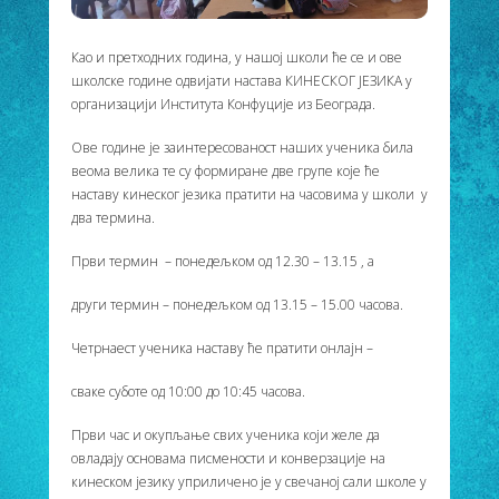
Као и претходних година, у нашој школи ће се и ове
школске године одвијати настава КИНЕСКОГ ЈЕЗИКА у
организацији Института Конфуције из Београда.
Ове године је заинтересованост наших ученика била
веома велика те су формиране две групе које ће
наставу кинеског језика пратити на часовима у школи у
два термина.
Први термин – понедељком од 12.30 – 13.15 , а
други термин – понедељком од 13.15 – 15.00 часова.
Четрнаест ученика наставу ће пратити онлајн –
сваке суботе од 10:00 до 10:45 часова.
Први час и окупљање свих ученика који желе да
овладају основама писмености и конверзације на
кинеском језику уприличено је у свечаној сали школе у