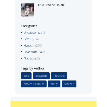
Trud i rad se isplate
Categories
Uncategorized
(8)
Вести
(224)
Новости
(259)
Обавештења
(98)
Пројекти
(2)
Tags by Author
book
discussion
literarure
modern literature
poetry
seminar