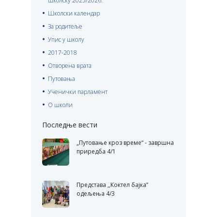
школску 2025/2026.
Школски календар
За родитеље
Упис у школу
2017-2018
Отворена врата
Путовања
Ученички парламент
О школи
Последње вести
„Путовање кроз време“ - завршна
приредба 4/1
Представа ,,Коктел бајка’’
одељења 4/3