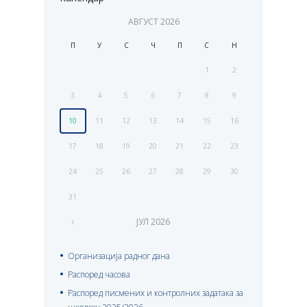
АВГУСТ
2026
П
У
С
Ч
П
С
Н
1
2
3
4
5
6
7
8
9
10
11
12
13
14
15
16
17
18
19
20
21
22
23
24
25
26
27
28
29
30
31
ЈУЛ
2026
Организација радног дана
Распоред часова
Распоред писмених и контролних задатака за