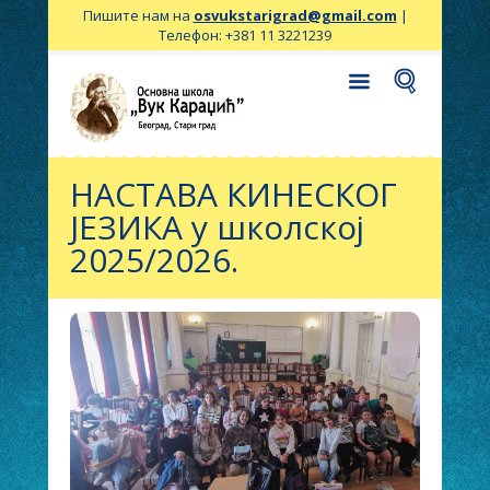
Пишите нам на
osvukstarigrad@gmail.com
|
Телефон: +381 11 3221239
НАСТАВА КИНЕСКОГ
ЈЕЗИКА у школској
2025/2026.