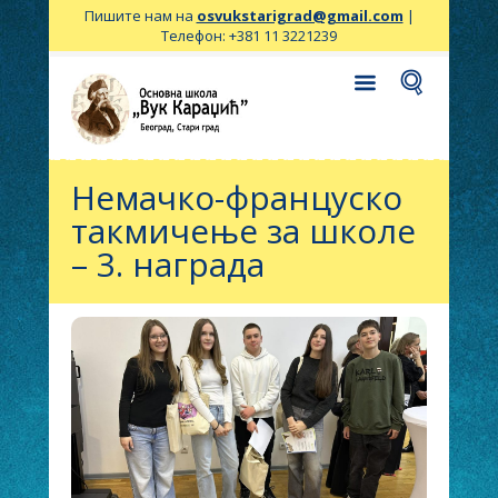
Пишите нам на
osvukstarigrad@gmail.com
|
Телефон: +381 11 3221239
Немачко-француско
такмичење за школе
– 3. награда