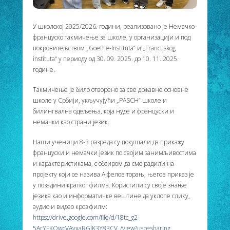
У школској 2025/2026. години, реализовано је Немачко-
француско такмичење за школе, у организацији и под
покровитељством „Goethe-Instituta“ и „Francuskog
instituta“ у периоду од 30. 09. 2025. до 10. 11. 2025.
године.
Такмичење је било отворено за све државне основне
школе у Србији, укључујући „PASCH“ школе и
билингвална одељења, која нуде и француски и
немачки као страни језик.
Наши ученици 8-3 разреда су покушали да прикажу
француски и немачки језик по својим занимљивостима
и карактеристикама, с обзиром да смо радили на
пројекту који се назива Ајфелов торањ, његов приказ је
у позадини кратког филма. Користили су своје знање
језика као и информатичке вештине да уклопе слику,
аудио и видео кроз филм:
https://drive.google.com/file/d/18tc_g2-
5ArYFKOwcVAvxaRGlK3Y83CV_/view?usp=sharing