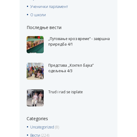
Ученички парламент
О школи
Последње вести
„Путовање кроз време“ - завршна
приредба 4/1
Представа ,,Коктел бајка’’
одељења 4/3
Trud i rad se isplate
Categories
Uncategorized
(8)
Вести
(224)