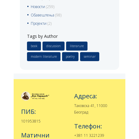
Новости
(259)
Обавештења
(98)
Пројекти
(2)
Tags by Author
book
discussion
literarure
modern literature
poetry
seminar
Адреса:
Таковска 41, 11000
ПИБ:
Београд
101953815
Телефон:
Матични
+381 11 3221239