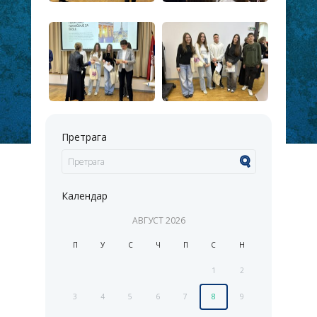
Претрага
Календар
АВГУСТ
2026
П
У
С
Ч
П
С
Н
1
2
3
4
5
6
7
8
9