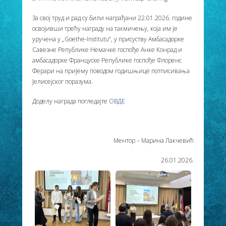
За свој труд и рад су били награђани 22.01.2026. године
освојивши трећу награду на такмичењу, која им је
уручена у „Goethe-Institutu“, у присуству Амбасадорке
Савезне Републике Немачке госпође Анке Конрад и
амбасадорке Француске Републике госпође Флоренс
Ферари на пријему поводом годишњице потписивања
Јелисејског поразума.
Доделу награда погледајте
ОВДЕ
Ментор – Марина Лакчевић
26.01.2026.