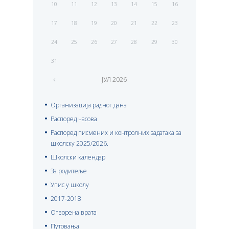
10
11
12
13
14
15
16
17
18
19
20
21
22
23
24
25
26
27
28
29
30
31
ЈУЛ
2026
Организација радног дана
Распоред часова
Распоред писмених и контролних задатака за
школску 2025/2026.
Школски календар
За родитеље
Упис у школу
2017-2018
Отворена врата
Путовања