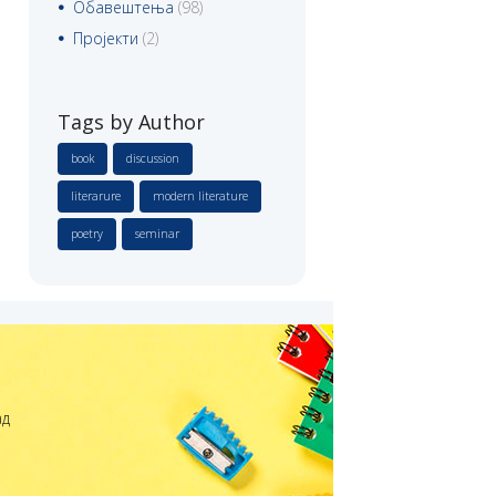
Обавештења
(98)
Пројекти
(2)
Tags by Author
book
discussion
literarure
modern literature
poetry
seminar
ад