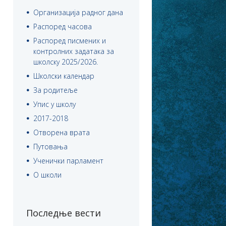
Организација радног дана
Распоред часова
Распоред писмених и
контролних задатака за
школску 2025/2026.
Школски календар
За родитеље
Упис у школу
2017-2018
Отворена врата
Путовања
Ученички парламент
О школи
Последње вести