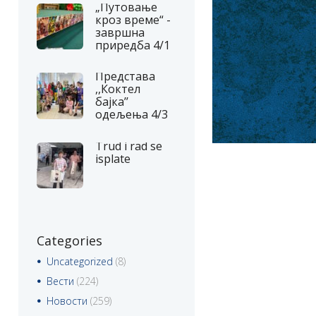
„Путовање
кроз време“ -
завршна
приредба 4/1
Представа
,,Коктел
бајка’’
одељења 4/3
Trud i rad se
isplate
Categories
Uncategorized
(8)
Вести
(224)
Новости
(259)