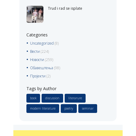
Trud i rad se isplate
Categories
Uncategorized
(8)
Вести
(224)
Новости
(259)
Обавештења
(98)
Пројекти
(2)
Tags by Author
book
discussion
literarure
modern literature
poetry
seminar