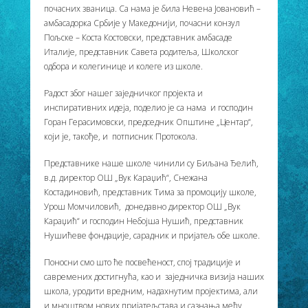
почасних званица. Са нама је била Невена Јовановић –
амбасадорка Србије у Македонији, почасни конзул
Пољске – Коста Костовски, представник амбасаде
Италије, представник Савета родитеља, Школског
одбора и колегинице и колеге из школе.
Радост због нашег заједничког пројекта и
инспиративних идеја, поделио је са нама и господин
Горан Герасимовски, председник Општине „Центар“,
који је, такође, и потписник Протокола.
Представнике наше школе чинили су Биљана Ђелић,
в.д. директор ОШ „Вук Караџић“, Снежана
Костадиновић, представник Тима за промоцију школе,
Урош Момчиловић, донедавно директор ОШ „Вук
Караџић“ и господин Небојша Нушић, представник
Нушићеве фондације, сарадник и пријатељ обе школе.
Поносни смо што ће посвећеност, спој традиције и
савремених достигнућа, као и заједничка визија наших
школа, уродити вредним, надахнутим пројектима, али
и мноштвом нових пријатељстава и сазнања међу