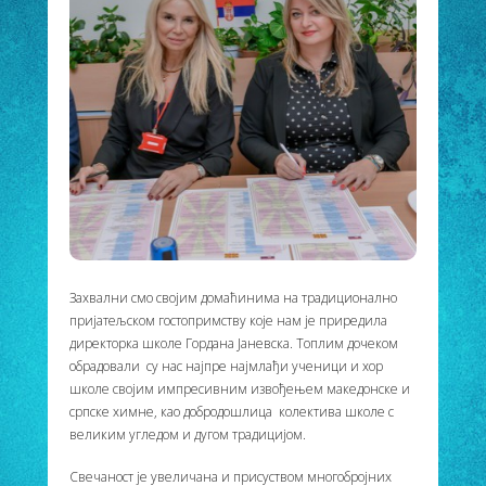
Захвални смо својим домаћинима на традиционално
пријатељском гостопримству које нам је приредила
директорка школе Гордана Јаневска.
Топлим дочеком
обрадовали су нас најпре најмлађи ученици и хор
школе својим импресивним извођењем македонске и
српске химне, као добродошлица колектива школе с
великим угледом и дугом традицијом.
Свечаност је увеличана и присуством многобројних