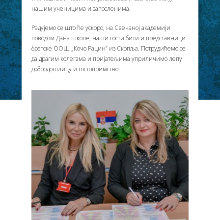
нашим ученицима и запосленима.
Радујемо се што ће ускоро, на Свечаној академији
поводом Дана школе, наши гости бити и представници
братске ООШ „Кочо Рацин“ из Скопља. Потрудићемо се
да драгим колегама и пријатељима уприличимо лепу
добродошлицу и гостопримство.