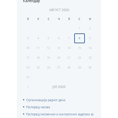
Календар
АВГУСТ
2026
П
У
С
Ч
П
С
Н
1
2
3
4
5
6
7
8
9
10
11
12
13
14
15
16
17
18
19
20
21
22
23
24
25
26
27
28
29
30
31
ЈУЛ
2026
Организација радног дана
Распоред часова
Распоред писмених и контролних задатака за