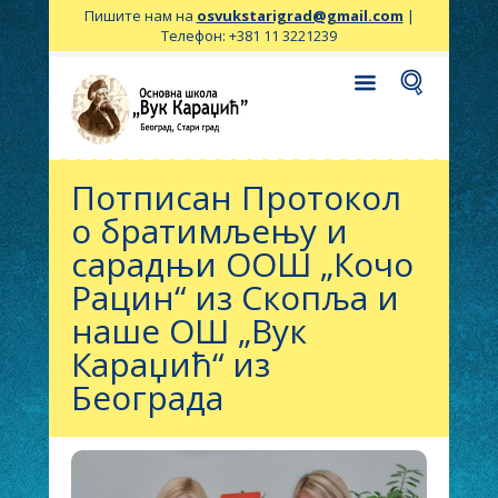
Пишите нам на
osvukstarigrad@gmail.com
|
Телефон: +381 11 3221239
Потписан Протокол
о братимљењу и
сарадњи ООШ „Кочо
Рацин“ из Скопља и
наше ОШ „Вук
Караџић“ из
Београда