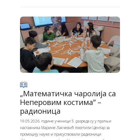
„Математичка чаролија са
Неперовим костима” –
радионицa
19.05.2026. године ученици 5. разреда су у пратњи
наставника Марине Лакчевић посетили Центар за
промоцију науке и присуствовали радионици