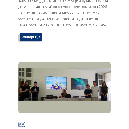
Такмичење „Дигит@лни свет у мојим рукама - велика
дигитална авантура“ отпочело је почетком марта 2026.
године школским нивоом такмичења на којем су
учествовали ученици четвртог разреда наше школе.
Након учешћа и на општинском такмичењу, два тима...
Опширније