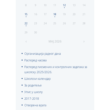
8
9
10
11
12
13
14
15
16
17
18
19
20
21
22
23
24
25
26
27
28
29
30
МАЈ
2026
Организација радног дана
Распоред часова
Распоред писмених и контролних задатака за
школску 2025/2026.
Школски календар
За родитеље
Упис у школу
2017-2018
Отворена врата