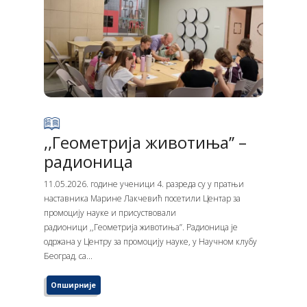
,,Геометрија животиња’’ –
радионицa
11.05.2026. године ученици 4. разреда су у пратњи
наставника Марине Лакчевић посетили Центар за
промоцију науке и присуствовали
радионици ,,Геометрија животиња’’. Радионица је
одржана у Центру за промоцију науке, у Научном клубу
Београд, са...
Опширније