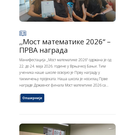
,,Мост математике 2026“ –
ПРВА награда
Манифестација ,,Мост математике 2026“ одржана је од
22. до 24. маја 2026. године у Врњачкој Бањи. Тим
ученика наше школе освојио је Прву награду у
такмичењу пројеката. Наша школа је носилац Прве
награде Државног финала Мост матемтике 2026 са...
Опширније