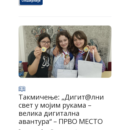
Опширније
Такмичење: „Дигит@лни
свет у мојим рукама –
велика дигитална
авантура“ – ПРВО МЕСТО