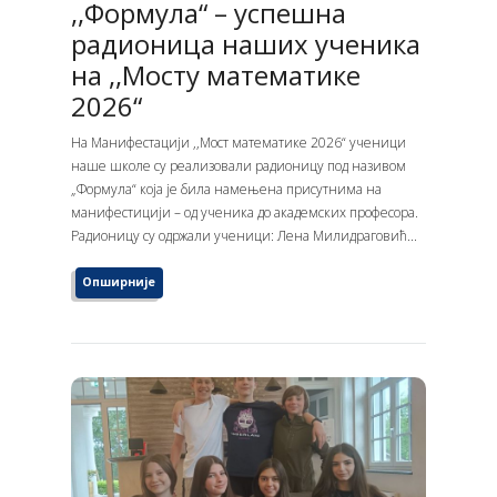
,,Формула“ – успешна
радионица наших ученика
на ,,Мосту математике
2026“
На Манифестацији ,,Мост математике 2026“ ученици
наше школе су реализовали радионицу под називом
„Формула“ која је била намењена присутнима на
манифестицији – од ученика до академских професора.
Радионицу су одржали ученици: Лена Милидраговић...
Опширније