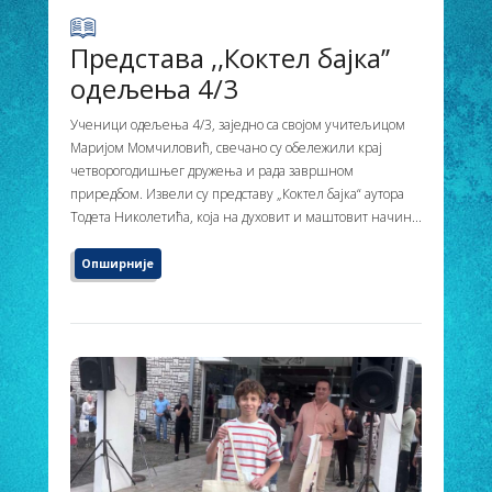
Представа ,,Коктел бајка’’
одељења 4/3
Ученици одељења 4/3, заједно са својом учитељицом
Маријом Момчиловић, свечано су обележили крај
четворогодишњег дружења и рада завршном
приредбом. Извели су представу „Коктел бајка“ аутора
Тодета Николетића, која на духовит и маштовит начин...
Опширније