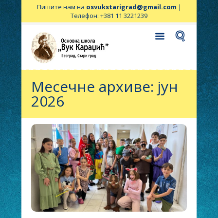
Пишите нам на
osvukstarigrad@gmail.com
|
Телефон: +381 11 3221239
Месечне архиве: јун
2026