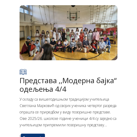
Представа ,,Модерна бајка“
одељења 4/4
У складу са вишегодишњом традицијом учитељица
Светлана Марковић од својих ученика четвртог разреда
опрашта се приредбом у виду позоришне представе.
Ове 2025/26. школске године ученици 4/4 су заједно са
учитељицом припремили позоришну представу...