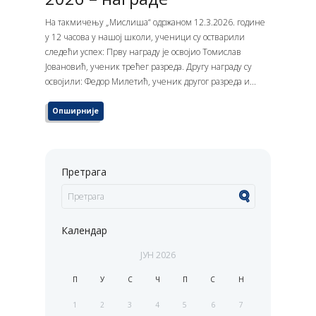
На такмичењу „Мислиша“ одржаном 12.3.2026. године
у 12 часова у нашој школи, ученици су остварили
следећи успех: Прву награду је освојио Томислав
Јовановић, ученик трећег разреда. Другу награду су
освојили: Федор Милетић, ученик другог разреда и...
Опширније
Претрага
Календар
ЈУН
2026
П
У
С
Ч
П
С
Н
1
2
3
4
5
6
7