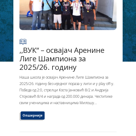
,,ВУК“ – освајач Аренине
Лиге Шампиона за
2025/26. годину
Наша школа је освајач Аренине Лиге Шампиона за
2025/26. годину без иједног пораза у лиги и у play off-у.
Победа од 2:0, стрелци Коста Јанковић 8/2 и Андрија
Стојковић 8/4 и награда од 200.000 динара. Честитике
свим ученицима и наставницима Милошу...
Опширније