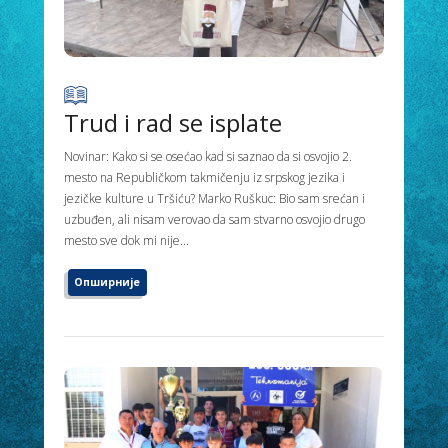
Trud i rad se isplate
Novinar: Kako si se osećao kad si saznao da si osvojio 2.
mesto na Republičkom takmičenju iz srpskog jezika i
jezičke kulture u Tršiću? Marko Ruškuc: Bio sam srećan i
uzbuđen, ali nisam verovao da sam stvarno osvojio drugo
mesto sve dok mi nije...
Опширније