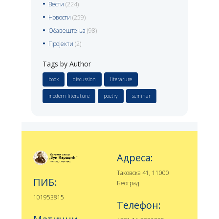
Вести
(224)
Новости
(259)
Обавештења
(98)
Пројекти
(2)
Tags by Author
book
discussion
literarure
modern literature
poetry
seminar
Адреса:
Таковска 41, 11000
ПИБ:
Београд
101953815
Телефон: