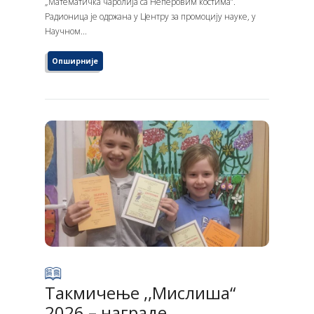
„Математичка чаролија са Неперовим костима”.
Радионица је одржана у Центру за промоцију науке, у
Научном...
Опширније
Такмичење ,,Мислиша“
2026 – награде